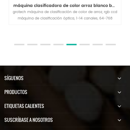
máquina clasificadora de color arroz blanco basmatic 2 t / h
grotech máquina de clasificación de color de arroz, rgb ccd
máquina de clasificación óptica, 1-14 canales, 64-768
canales, tipo malo, lechoso, calcáreo, arroz, materiales
extraños, disponible para grano largo, redondo de grano,
basmati, parboiled, blanco todo tipo de aplicaciones de
arroz.
SÍGUENOS
PRODUCTOS
ETIQUETAS CALIENTES
SUSCRÍBASE A NOSOTROS