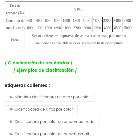
Tasa de
≥10: 1
rechazo (%)
Consumo de
200-
400-
600-
800-
1000-
1300-
1500-
1800-
2200-
2400-
2700-
aire
(L / min)
600
800
1000
1600
1800
2200
3000
3600
4000
4500
5000
Sujeto a diferentes impurezas de las materias primas, par
a
metro
s
No
e
s
enumerados en la tabla anterior se cobrará hasta cierto punto
/ Clasificación de resultados /
/ Ejemplos de clasificación /
etiquetas calientes :
Máquina clasificadora de arroz por color
Clasificadora de arroz por color
Clasificadora por color de arroz vaporizado
Clasificadora por color de arroz basmati