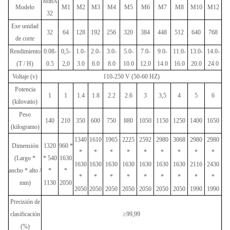
MinA
Modelo
M1
M2
M3
M4
M5
M6
M7
M8
M10
M12
32
Ex
e
unidad
32
64
128
192
256
320
384
448
512
640
768
de corte
Rendimiento
0.08-
0,5-
1.0-
2.0-
3.0-
5.0-
7.0-
9.0-
11.0-
13.0-
14.0-
(T / H)
0.5
2,0
3.0
6.0
8.0
10.0
12.0
14.0
16.0
20.0
24.0
Voltaje (v)
110-250 V (50-60 HZ)
Potencia
1
1
1.4
1.8
2.2
2.6
3
3,5
4
5
6
(kilovatio)
Peso
140
210
350
600
750
880
1050
1150
1250
1400
1650
(kilogramo)
1340
1610
1965
2225
2592
2980
3068
2980
2980
Dimensión
1320
960 *
*
*
*
*
*
*
*
*
*
(Largo *
* 540
1630
1630
1630
1630
1630
1630
1630
1630
2116
2430
ancho * alto /
*
*
*
*
*
*
*
*
*
*
*
mm)
1130
2050
2050
2050
2050
2050
2050
2050
2050
1990
1990
Precisión de
clasificación
≥99,99
(%)