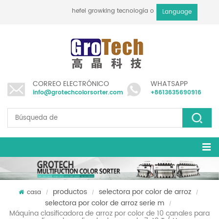
hefei growking tecnología optoelectrónica co., l
Language
CORREO ELECTRÓNICO
WHATSAPP
info@grotechcolorsorter.com
+8613635690916
productos
selectora por color de arroz
casa
/
/
/
selectora por color de arroz serie m
/
Máquina clasificadora de arroz por color de 10 canales para