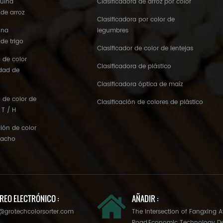
quina
Clasificadora de arroz por color
 de arroz
Clasificadora por color de
ina
legumbres
 de trigo
Clasificador de color de lentejas
 de color
Clasificadora de plástico
idad de
Clasificadora óptica de maíz
 de color de
Clasificación de colores de plástico
 T / H
ión de color
tacho
REO ELECTRÓNICO :
AÑADIR :
@grotechcolorsorter.com
The Intersection of Fangxing 
Road,Economic Technology D