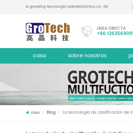
hefei growking tecnología optoelectrónica co., ltd
LÍNEA DIRECTA
+86 136356909
casa
sobre nosotros
p
le
Clasif
acerca de
Blog
La tecnología de clasificación de i
casa
/
/