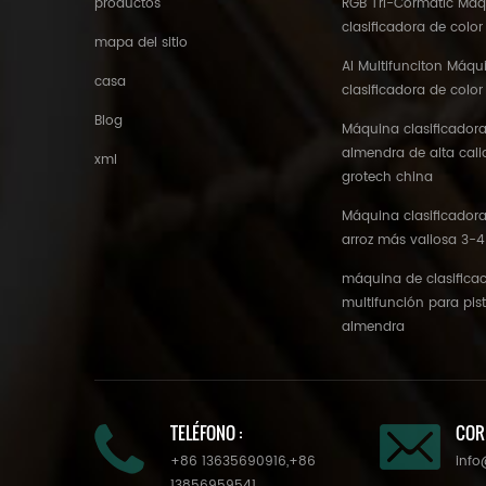
productos
RGB Tri-Cormatic Má
clasificadora de color
mapa del sitio
AI Multifunciton Máqu
casa
clasificadora de color
Blog
Máquina clasificadora
almendra de alta cal
xml
grotech china
Máquina clasificadora
arroz más valiosa 3-4
máquina de clasificac
multifunción para pis
almendra
TELÉFONO :
COR
+86 13635690916
,
+86
info
13856959541