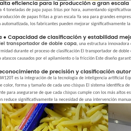
alta eficiencia para la producción a gran escala
papa
papas fritas
ta 4 toneladas de
por hora, aumentando significativa
producción de papas fritas a gran escala Ya sea para grandes empresas
 automatizada, los fabricantes pueden mejorar significativamente la 
a ● Capacidad de clasificación y estabilidad me
el transportador de doble capa
, una estructura innovadora q
ormidad durante el proceso de clasificación El transportador de dobl
atascos causados ​​por el apilamiento o la fricción Este diseño garan
 Reconocimiento de precisión y clasificación aut
 AW120T es la integración de la tecnología de inteligencia artificial
chispas
de color, forma y tamaño de cada uno
El sistema identifica de
chispas
nte para asegurarse de que cada
cumple con los más altos est
én reduce significativamente la necesidad de una intervención manual