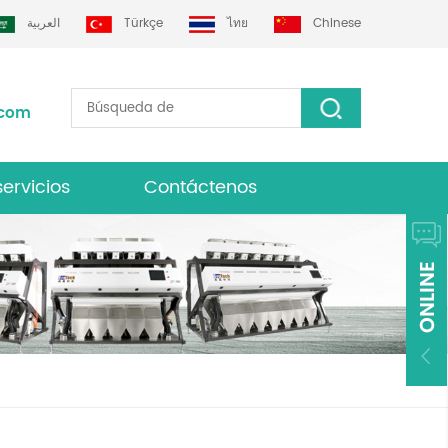
العربية
Türkçe
ไทย
Chinese
.com
servicios
Contáctenos
lasificador de color grotech