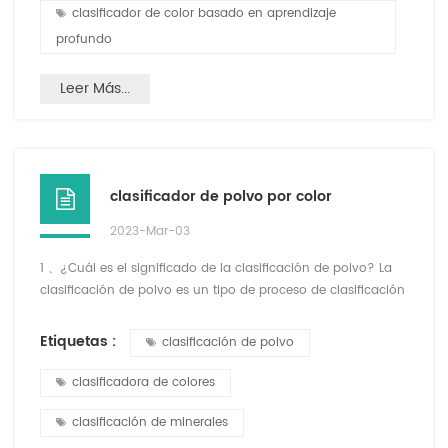
de nuestros es...
clasificador de color basado en aprendizaje
profundo
Leer Más...
clasificador de polvo por color
2023-Mar-03
1 、¿Cuál es el significado de la clasificación de polvo? La
clasificación de polvo es un tipo de proceso de clasificación
que consiste en separar y eliminar las impurezas o los
defectos de los materiales en polvo en función de su
Etiquetas :
clasificación de polvo
tamaño, forma, color u otras características. La clasificación
de polvo se puede utilizar en diversas industrias, como el
clasificadora de colores
procesamiento de alimentos, productos farmacéuti...
clasificación de minerales