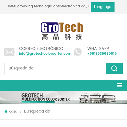
hefei growking tecnología optoelectrónica co., ltd
Language
CORREO ELECTRÓNICO
WHATSAPP
info@grotechcolorsorter.com
+8613635690916
Búsqueda de
casa
/