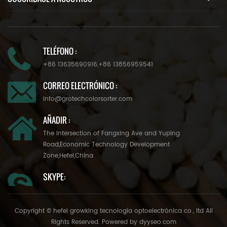
TELÉFONO :
+86 13635690916
,
+86 13856959541
CORREO ELECTRÓNICO :
info@grotechcolorsorter.com
AÑADIR :
The Intersection of Fangxing Ave and Yuping
Road,Economic Technology Development
Zone,Hefei,China
SKYPE:
Copyright © hefei growking tecnología optoelectrónica co., ltd All
Rights Reserved. Powered by
dyyseo.com