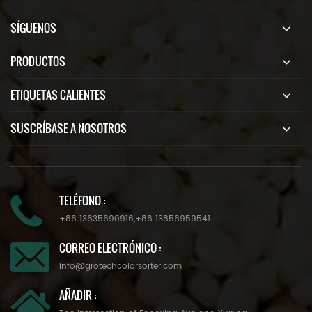
SÍGUENOS
PRODUCTOS
ETIQUETAS CALIENTES
SUSCRÍBASE A NOSOTROS
TELÉFONO :
+86 13635690916
,
+86 13856959541
CORREO ELECTRÓNICO :
info@grotechcolorsorter.com
AÑADIR :