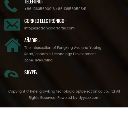
TELÉFONO :
+86 13635690916
,
+86 13856959541
CORREO ELECTRÓNICO :
info@grotechcolorsorter.com
AÑADIR :
The Intersection of Fangxing Ave and Yuping
Road,Economic Technology Development
Zone,Hefei,China
SKYPE:
Copyright © hefei growking tecnología optoelectrónica co., ltd All
Rights Reserved. Powered by
dyyseo.com