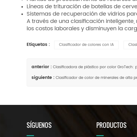
Líneas de trituración de botellas de cerv
Sistemas de recuperación de vidrios par
A través de una clasificación inteligente
los costos laborales y disminuyen la ca
Etiquetas :
Clasificador de colores con IA
Clas
anterior :
Clasificadora de plástico por color GroTech: p
siguiente :
Clasificador de color de minerales de alta p
SÍGUENOS
PRODUCTOS