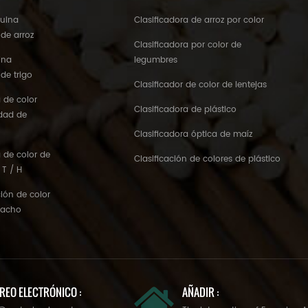
quina
Clasificadora de arroz por color
 de arroz
Clasificadora por color de
ina
legumbres
 de trigo
Clasificador de color de lentejas
 de color
Clasificadora de plástico
idad de
Clasificadora óptica de maíz
 de color de
Clasificación de colores de plástico
 T / H
ión de color
tacho
REO ELECTRÓNICO :
AÑADIR :