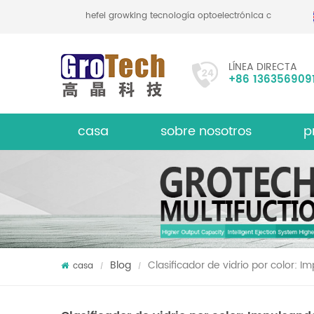
hefei growking tecnología optoelectrónica co., ltd
LÍNEA DIRECTA
+86 136356909
casa
sobre nosotros
p
le
Clasif
acerca de
Blog
Clasificador de vidrio por color: I
casa
/
/