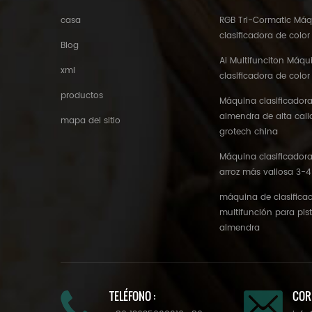
casa
RGB Tri-Cormatic Má
clasificadora de color
Blog
AI Multifunciton Máqu
xml
clasificadora de color
productos
Máquina clasificadora
almendra de alta cal
mapa del sitio
grotech china
Máquina clasificadora
arroz más valiosa 3-4
máquina de clasificac
multifunción para pis
almendra
TELÉFONO :
COR