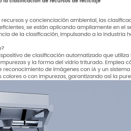
 la clasificación de recursos de reciclaje
e recursos y concienciación ambiental, las clasific
 eficientes, se están aplicando ampliamente en el s
encia de la clasificación, impulsando a la industria
o?
dispositivo de clasificación automatizado que utili
las impurezas y la forma del vidrio triturado. Emple
e reconocimiento de imágenes con IA y un sistema d
es colores o con impurezas, garantizando así la pur