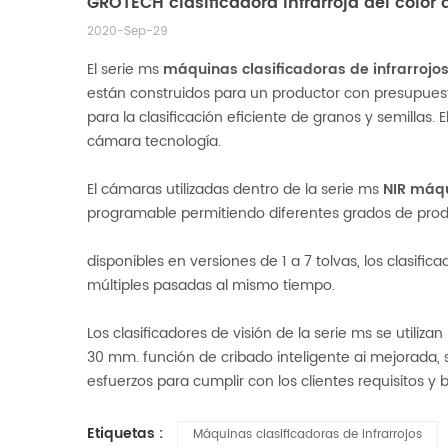
GROTECH clasificadora infrarroja del color d
2020-Sep-29
El serie ms
máquinas clasificadoras de infrarrojo
están construidos para un productor con presupuesto 
para la clasificación eficiente de granos y semillas
cámara tecnología.
El cámaras utilizadas dentro de la serie ms
NIR máqu
programable permitiendo diferentes grados de pro
disponibles en versiones de 1 a 7 tolvas, los clasif
múltiples pasadas al mismo tiempo.
Los clasificadores de visión de la serie ms se utili
30 mm. función de cribado inteligente ai mejorada, 
esfuerzos para cumplir con los clientes requisitos y
Etiquetas :
Máquinas clasificadoras de infrarrojos