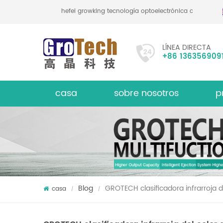
hefei growking tecnología optoelectrónica co., ltd
LÍNEA DIRECTA
+86 136356909
casa
sobre nosotros
p
le
Clasif
acerca de
Blog
GROTECH clasificadora infrarroja de
casa
/
/