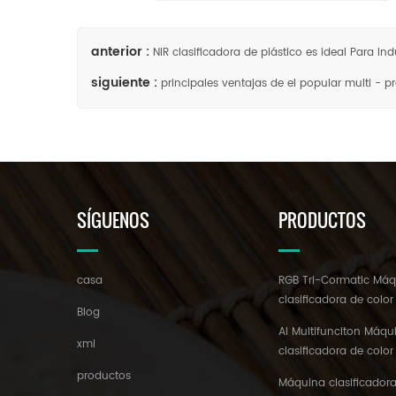
anterior :
NIR clasificadora de plástico es ideal Para Indu
siguiente :
principales ventajas de el popular multi - p
SÍGUENOS
PRODUCTOS
casa
RGB Tri-Cormatic Má
clasificadora de color
Blog
AI Multifunciton Máqu
xml
clasificadora de color
productos
Máquina clasificadora