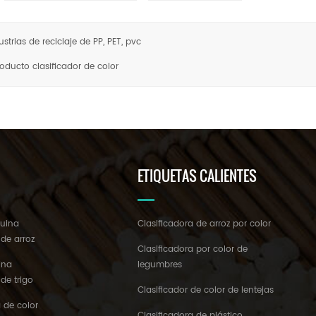
strias de reciclaje de PP, PET, pvc
roducto clasificador de color
ETIQUETAS CALIENTES
quina
Clasificadora de arroz por color
 de arroz
Clasificadora por color de
ina
legumbres
 de trigo
Clasificador de color de lentejas
 de color
Clasificadora de plástico