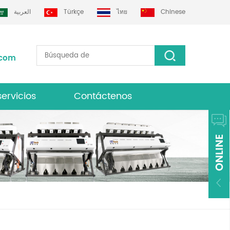
العربية
Türkçe
ไทย
Chinese
.com
servicios
Contáctenos
lasificador de color grotech