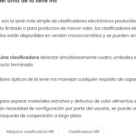
el arroz de la serie ms
s
son la serie más simple de clasificadores electrónicos produc
limitado o para productos de menor valor, los clasificadores ele
. Ellos están disponibles en versión monocromática y se pueden ac
ina clasificadora
detectar simultáneamente cuatro umbrales en 
ducto terminado.
icadores ópticos de la serie ms manejan cualquier requisito de ca
zan para separar materiales extraños y defectos de color alimento
sin necesidad de configuración por parte del usuario, se puede u
 búsqueda de cooperación a largo plazo.
Máquina clasificadora NIR
Clasificadora NIR