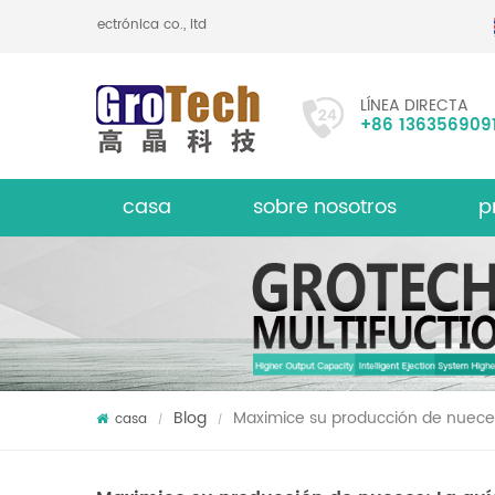
 tecnología optoelectrónica co., ltd
LÍNEA DIRECTA
+86 136356909
casa
sobre nosotros
p
le
Clasif
acerca de
Blog
Maximice su producción de nueces: 
casa
/
/