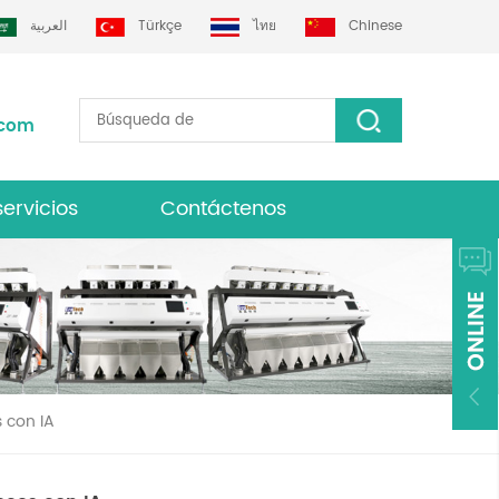
العربية
Türkçe
ไทย
Chinese
.com
servicios
Contáctenos
lasificador de color grotech
s con IA