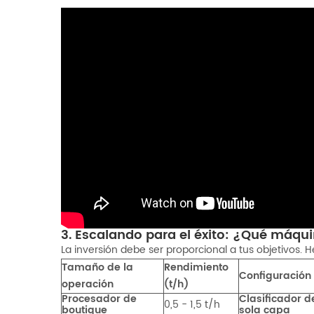
3. Escalando para el éxito: ¿Qué máqu
La inversión debe ser proporcional a tus objetivos
Tamaño de la
Rendimiento
Configuració
operación
(t/h)
Procesador de
Clasificador d
0,5 - 1,5 t/h
boutique
sola capa