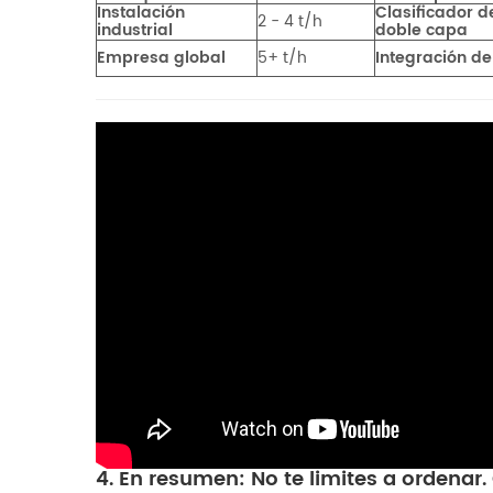
Instalación
Clasificador d
2 - 4 t/h
industrial
doble capa
Empresa global
5+ t/h
Integración de
4. En resumen: No te limites a ordenar.