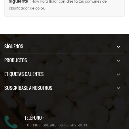
siguiente :
How Para lidiar con diez faltas comunes de
clasificador de color.
SÍGUENOS
PRODUCTOS
ETIQUETAS CALIENTES
SUSCRÍBASE A NOSOTROS
TELÉFONO :
+86 13635690916
,
+86 13856959541