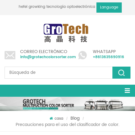
hefei growking tecnología optoelectrónica co., ltd
Language
CORREO ELECTRÓNICO
WHATSAPP
info@grotechcolorsorter.com
+8613635690916
Blog
casa
/
/
Precauciones para el uso del clasificador de color.