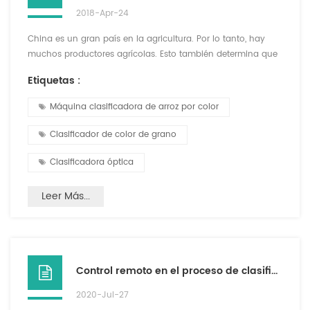
2018-Apr-24
China es un gran país en la agricultura. Por lo tanto, hay
muchos productores agrícolas. Esto también determina que
hay muchas plantas de procesamiento a pequeña escala.
Etiquetas :
Con la riqueza de la vida, las personas prestan cada vez
más atención a la calidad de vida, y los requisitos
Máquina clasificadora de arroz por color
alimentarios son cada vez más estrictos. La calidad de los
alimentos se ha convertido en un tema importante. La
Clasificador de color de grano
aparienci...
Clasificadora óptica
Leer Más...
Control remoto en el proceso de clasificación de color
2020-Jul-27