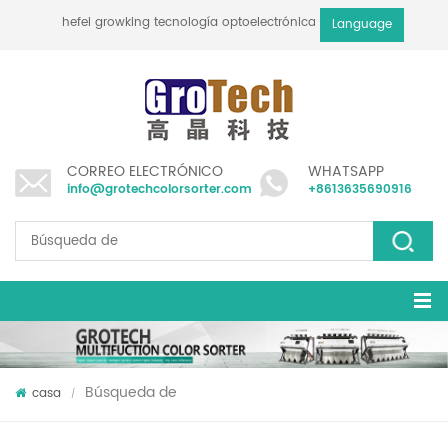
hefei growking tecnología optoelectrónica co., ltd
Language
CORREO ELECTRÓNICO
WHATSAPP
info@grotechcolorsorter.com
+8613635690916
Búsqueda de
casa
/