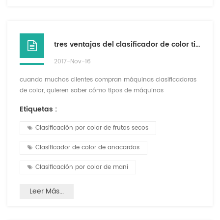
tres ventajas del clasificador de color tipo correa
2017-Nov-16
cuando muchos clientes compran máquinas clasificadoras
de color, quieren saber cómo tipos de máquinas
clasificadoras de color, la diferencia de clasificador de color
Etiquetas :
de tipo de correa y clasificador de color de vertedor o qué
tipo de materiales se pueden clasificar para el clasificador
Clasificación por color de frutos secos
de color tipo correa. ahora le diré el principio de
funcionamiento y la ventaja del clasificador de color tipo
Clasificador de color de anacardos
co...
Clasificación por color de maní
Leer Más...