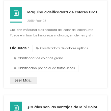
Máquina clasificadora de colores GroTech-Peanut
2018-Feb-28
GroTech máquina clasificadora del color del cacahuete
Puede eliminar las impurezas mohosas, en ciernes y sin
cáscara de los cacahuetes. Para los cacahuetes pelados, la
selección de color se puede hacer tanto en peeling seco
Etiquetas :
Clasificadora de colores ópticos
como en peeling húmedo. Alta selección neta, pequeño
daño. Para frutas de maní, cacahuetes fritos, elija un buen
Clasificador de color de grano
efecto. Después de la clasificación de los cacahuetes, por lo
g...
Clasificación por color de frutos secos
Leer Más...
¿Cuáles son las ventajas de Mini Color Sorter?