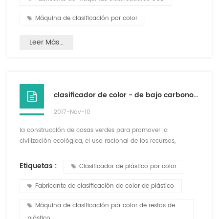
Máquina de clasificación por color
Leer Más...
clasificador de color - de bajo carbono y amigable con el medio ambiente, buen ayudante
2017-Nov-10
la construcción de casas verdes para promover la
civilización ecológica, el uso racional de los recursos,
promover la sociedad orientada a la conservación, es
¿cómo hacer reciclaje de plástico nuevamente? El siglo XXI
Etiquetas :
Clasificador de plástico por color
es una nueva era de innovación científica y tecnológica, el
reciclaje de plástico que la separación es inseparable del
Fabricante de clasificación de color de plástico
clasificador de color. color plástico para mascotas hefei
growk...
Máquina de clasificación por color de restos de
plástico