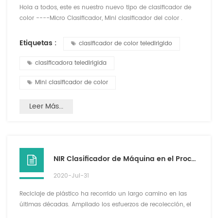
Hola a todos, este es nuestro nuevo tipo de clasificador de
color ----Micro Clasificador, Mini clasificador del color .
GroTech comenzó la investigación y el desarrollo de este
modelo en el 2017, y ha sido actualizado a la cuarta
Etiquetas :
clasificador de color teledirigido
generación. Es ahora el más pequeño clasificador del color
en todo el mundo. Su tamaño es de 62*62 cm*28 cm, y su
clasificadora teledirigida
peso de sólo el 36,5 kg. A pesar de Micro Clasificador e...
Mini clasificador de color
Leer Más...
NIR Clasificador de Máquina en el Proceso de Reciclaje de Plásticos
2020-Jul-31
Reciclaje de plástico ha recorrido un largo camino en las
últimas décadas. Ampliado los esfuerzos de recolección, el
aumento de la demanda de material recuperado, y los