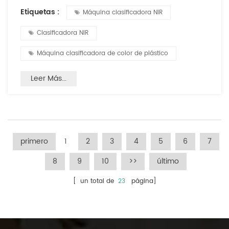
avances de la tecnología han combinado para permitir una
Etiquetas :
Máquina clasificadora NIR
mayor recuperación de materiales. Mientras que la
tecnología de la innovación abarca una amplia gama de
Clasificadora NIR
procesos, procedentes de la trituración por medio de la
capitalización...
Máquina clasificadora de color de plástico
Leer Más...
primero
1
2
3
4
5
6
7
8
9
10
>>
último
[ un total de
23
página]