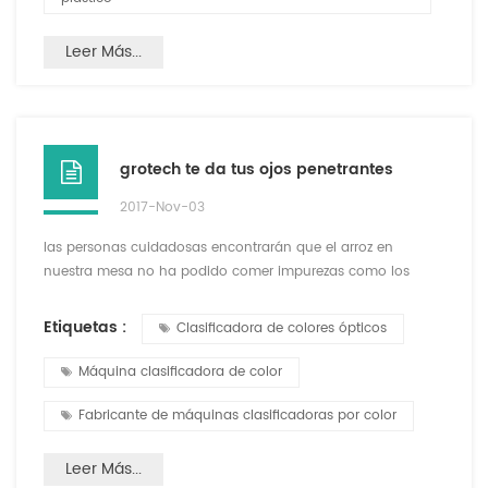
Leer Más...
grotech te da tus ojos penetrantes
2017-Nov-03
las personas cuidadosas encontrarán que el arroz en
nuestra mesa no ha podido comer impurezas como los
granos de arena. ¿Qué tipo de \"ojo penetrante\" eliminará
todas las impurezas? había una máquina llamada máquina
Etiquetas :
Clasificadora de colores ópticos
clasificador de color , que puede simular el ojo humano
para identificar diferentes colores y formas, por lo que puede
Máquina clasificadora de color
impurezas. ccd es la tecnología central de las cámaras
digitales...
Fabricante de máquinas clasificadoras por color
Leer Más...