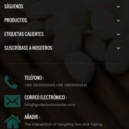
SÍGUENOS
PRODUCTOS
ETIQUETAS CALIENTES
SUSCRÍBASE A NOSOTROS
TELÉFONO :
+86 13635690916
,
+86 13856959541
CORREO ELECTRÓNICO :
info@grotechcolorsorter.com
AÑADIR :
The Intersection of Fangxing Ave and Yuping