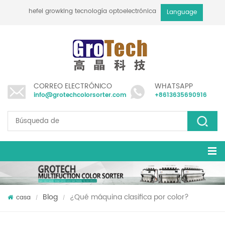
hefei growking tecnología optoelectrónica co., ltd
Language
CORREO ELECTRÓNICO
WHATSAPP
info@grotechcolorsorter.com
+8613635690916
Blog
¿Qué máquina clasifica por color?
casa
/
/