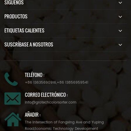
SÍGUENOS
PRODUCTOS
ETIQUETAS CALIENTES
SUSCRÍBASE A NOSOTROS
TELÉFONO :
+86 13635690916
,
+86 13856959541
CORREO ELECTRÓNICO :
info@grotechcolorsorter.com
AÑADIR :
The Intersection of Fangxing Ave and Yuping
Road,Economic Technology Development