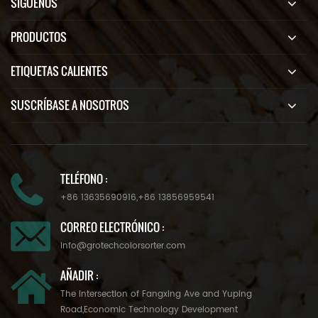
SÍGUENOS
PRODUCTOS
ETIQUETAS CALIENTES
SUSCRÍBASE A NOSOTROS
TELÉFONO :
+86 13635690916
,
+86 13856959541
CORREO ELECTRÓNICO :
info@grotechcolorsorter.com
AÑADIR :
The Intersection of Fangxing Ave and Yuping
Road,Economic Technology Development