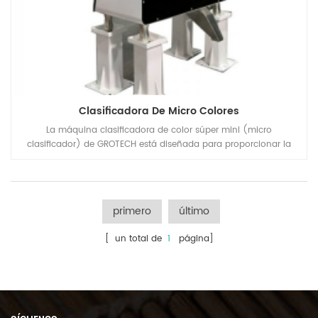
Clasificadora De Micro Colores
La máquina clasificadora de color súper mini (micro
clasificador) de GROTECH está diseñada para proporcionar la
solución de clasificación para el pequeño taller o laboratorio que
procesa diferentes tipos de granos de café, lentejas, legumbres,
arroz, arroz, granos, etc.
primero
último
[ un total de
1
página]