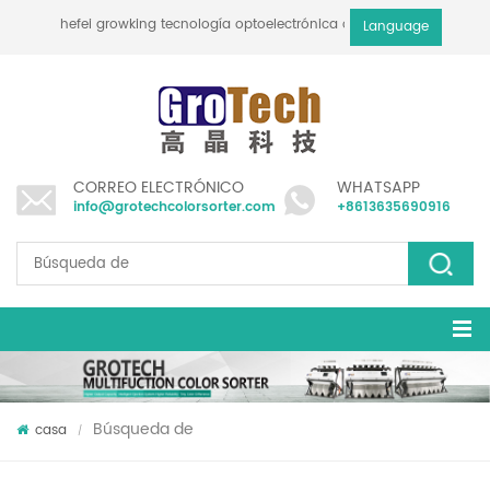
hefei growking tecnología optoelectrónica co., ltd
Language
CORREO ELECTRÓNICO
WHATSAPP
info@grotechcolorsorter.com
+8613635690916
Búsqueda de
casa
/