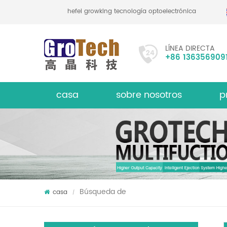
hefei growking tecnología optoelectrónica co., lt
LÍNEA DIRECTA
+86 136356909
casa
sobre nosotros
p
le
Clasif
acerca de
Búsqueda de
casa
/