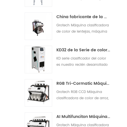
la serie MS es el producto de
última tecnología, puede
China fabricante de la máquina del clasificador de color infrarroja
clasificar arroz blanco, arroz
amarillo claro, arroz partido.
Grotech Máquina clasificadora
de color de lentejas, máquina
de clasificación de lentejas, es
separar las conchas y eliminar
KD32 de la Serie de color clasificador,clasificador de color de plástico
los otros extranjerosLos
materiales fuera, se aplicarán
KD serie clasificador del color
al trabajo después de la
es nuestro recién desarrollado
preparación de lentejas,
el modelo mini, que es
casquillas, división7
adecuado para la tuerca de
RGB Tri-Cormatic Máquina clasificadora de color de arroz
plástico, arroz y otros
materiales de detección
Grotech RGB CCD Máquina
clasificadora de color de arroz,
1-14 Chutes, 63-768 Canales,
Ordenar mal, lechoso, calcáreo,
AI Multifunciton Máquina clasificadora de color de trigo
arroz, materiales extraños,
disponibles para grano largo,
Grotech Máquina clasificadora