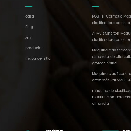
casa
RGB Tri-Cormatic Má
clasificadora de color
Blog
AI Multifunciton Máqu
xml
clasificadora de color
productos
Máquina clasificadora
almendra de alta cal
mapa del sitio
grotech china
Máquina clasificadora
arroz más valiosa 3-4
máquina de clasificac
multifunción para pis
almendra