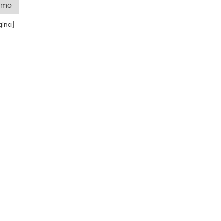
timo
ina]