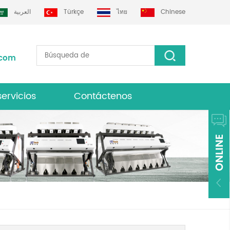
العربية
Türkçe
ไทย
Chinese
.com
servicios
Contáctenos
lasificador de color grotech