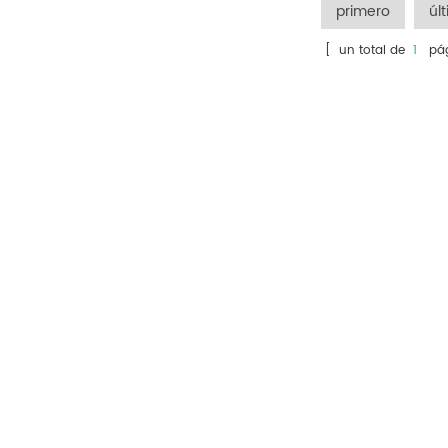
primero
úl
capacidad de la línea de
procesamiento de maíz.
[ un total de
1
pág