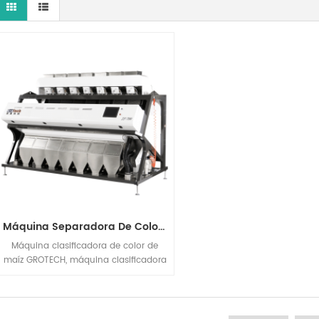
Máquina Separadora De Color De Maíz Y Maíz Máquina Separadora De Color
Máquina clasificadora de color de
maíz GROTECH, máquina clasificadora
óptica RGB CCD, 1-14 conductos, 64-
768 canales, separa el maíz
manchado y mohoso del grano
bueno, aumenta la producción de la