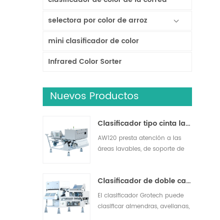
selectora por color de arroz
mini clasificador de color
Infrared Color Sorter
Nuevos Productos
Clasificador tipo cinta lavable AW120
AW120 presta atención a las
áreas lavables, de soporte de
lavado y otras áreas de
operación, elimina eficazmente
Clasificador de doble capa con IA
las impurezas, adecuado para
la clasificación de nueces,
El clasificador Grotech puede
frutas secas, frutas frescas y
clasificar almendras, avellanas,
verduras.
pistachos, nueces,