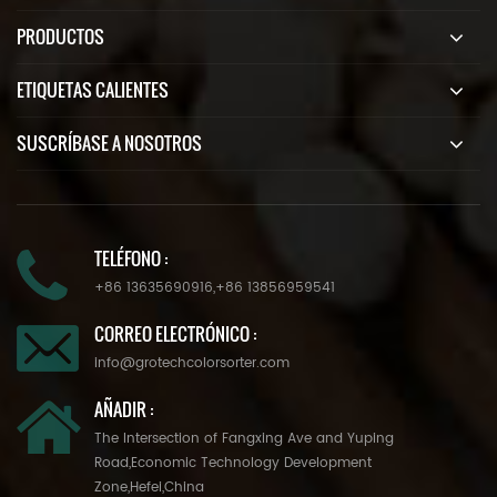
PRODUCTOS
ETIQUETAS CALIENTES
SUSCRÍBASE A NOSOTROS
TELÉFONO :
+86 13635690916
,
+86 13856959541
CORREO ELECTRÓNICO :
info@grotechcolorsorter.com
AÑADIR :
The Intersection of Fangxing Ave and Yuping
Road,Economic Technology Development
Zone,Hefei,China