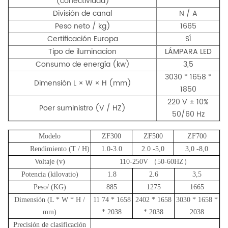
(conectividad)
División de canal
N / A
Peso neto / kg)
1665
Certificación Europa
SÍ
Tipo de iluminacion
LÁMPARA LED
Consumo de energía (kw)
3,5
3030 * 1658 *
Dimensión L × W × H (mm)
1850
220 V ± 10%
Poer suministro (V / HZ)
50/60 Hz
Modelo
ZF3
00
ZF500
ZF700
Rendimiento (T / H)
1.0-3.0
2.
0
-5,0
3,0
-8,0
Voltaje (v)
110-250V （50-60HZ）
Potencia (kilovatio)
1.8
2.6
3,5
Peso
/
(KG)
885
1275
1665
Dimensión (L * W * H /
1
1
74 * 1658
2402 * 1658
3030 * 1658 *
mm)
* 2038
* 2038
2038
Precisión de clasificación