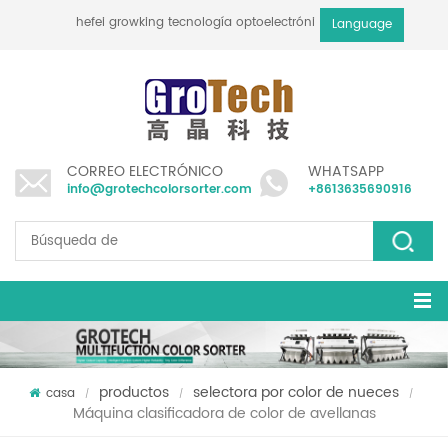
hefei growking tecnología optoelectrónica co., ltd
Language
CORREO ELECTRÓNICO
WHATSAPP
info@grotechcolorsorter.com
+8613635690916
productos
selectora por color de nueces
casa
/
/
/
Máquina clasificadora de color de avellanas