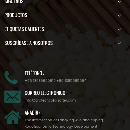
SÍGUENOS
PRODUCTOS
ETIQUETAS CALIENTES
SUSCRÍBASE A NOSOTROS
TELÉFONO :
+86 13635690916
,
+86 13856959541
CORREO ELECTRÓNICO :
info@grotechcolorsorter.com
AÑADIR :
The Intersection of Fangxing Ave and Yuping
Road,Economic Technology Development