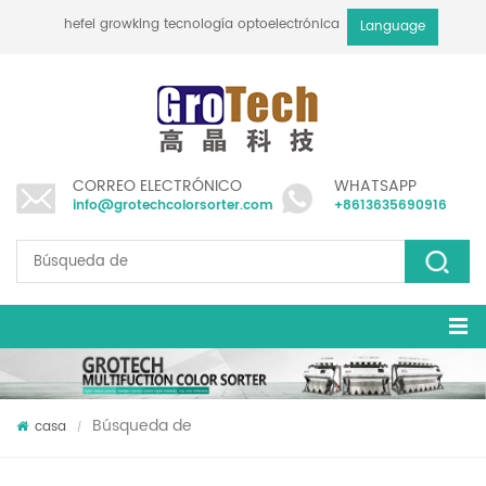
hefei growking tecnología optoelectrónica co., ltd
Language
CORREO ELECTRÓNICO
WHATSAPP
info@grotechcolorsorter.com
+8613635690916
Búsqueda de
casa
/