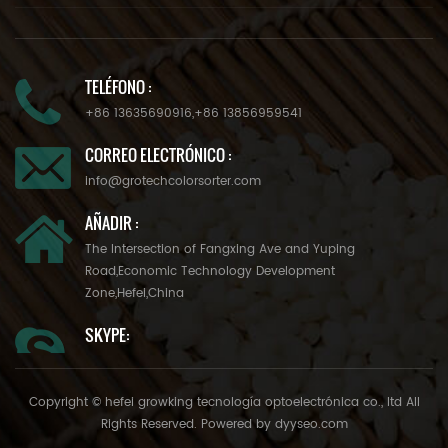
TELÉFONO :
+86 13635690916
,
+86 13856959541
CORREO ELECTRÓNICO :
info@grotechcolorsorter.com
AÑADIR :
The Intersection of Fangxing Ave and Yuping
Road,Economic Technology Development
Zone,Hefei,China
SKYPE:
Copyright © hefei growking tecnología optoelectrónica co., ltd All
Rights Reserved. Powered by
dyyseo.com