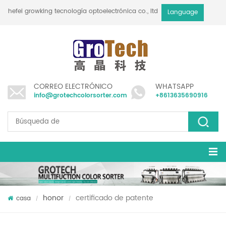
hefei growking tecnología optoelectrónica co., ltd
Language
CORREO ELECTRÓNICO
WHATSAPP
info@grotechcolorsorter.com
+8613635690916
honor
certificado de patente
casa
/
/