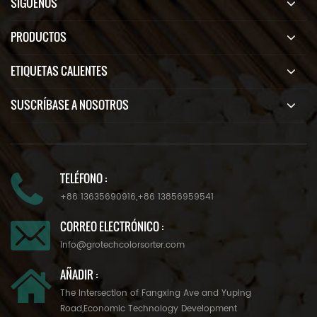
SÍGUENOS
PRODUCTOS
ETIQUETAS CALIENTES
SUSCRÍBASE A NOSOTROS
TELÉFONO :
+86 13635690916
,
+86 13856959541
CORREO ELECTRÓNICO :
info@grotechcolorsorter.com
AÑADIR :
The Intersection of Fangxing Ave and Yuping
Road,Economic Technology Development