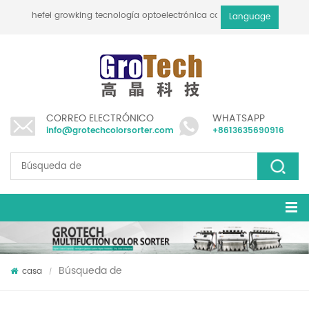
hefei growking tecnología optoelectrónica co., ltd
Language
CORREO ELECTRÓNICO
WHATSAPP
info@grotechcolorsorter.com
+8613635690916
Búsqueda de
casa
/