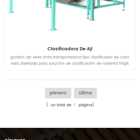
Clasificadora De Ají
grotech ldv serie cinta transportadora tipo clasificador de color,
está diseñada para solución de clasificación de material frágil,
de forma irregular, tamaño grande, chiles, restos de plástico,
escamas, partículas, arena de cuarzo, piedras minerales, etc.
productos y aplicaciones
primero
último
[ un total de
1
página]