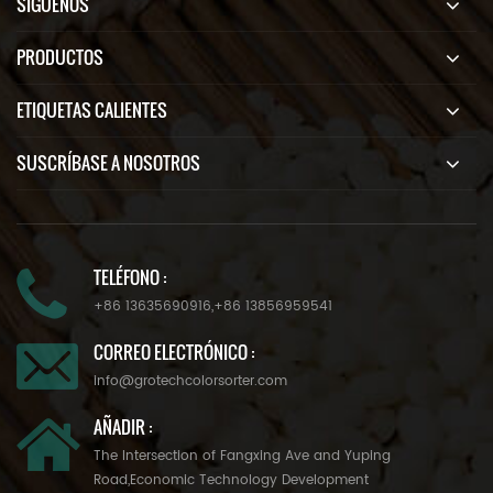
SÍGUENOS
PRODUCTOS
ETIQUETAS CALIENTES
SUSCRÍBASE A NOSOTROS
TELÉFONO :
+86 13635690916
,
+86 13856959541
CORREO ELECTRÓNICO :
info@grotechcolorsorter.com
AÑADIR :
The Intersection of Fangxing Ave and Yuping
Road,Economic Technology Development