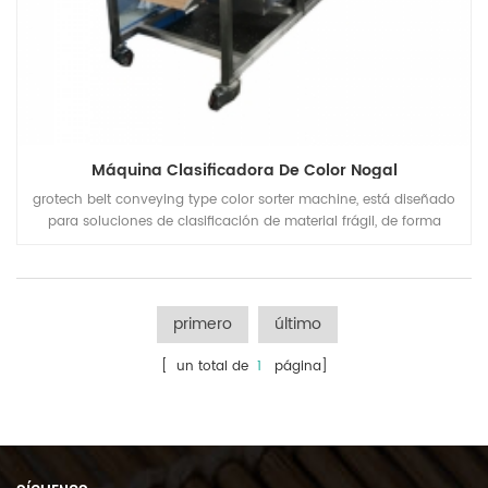
Máquina Clasificadora De Color Nogal
grotech belt conveying type color sorter machine, está diseñado
para soluciones de clasificación de material frágil, de forma
irregular, gran tamaño, nueces de anacardo, nueces, restos
plásticos, copos, partículas, arena de cuarzo, piedras minerales,
vegetales deshidratados, productos del mar, etc.
primero
último
[ un total de
1
página]