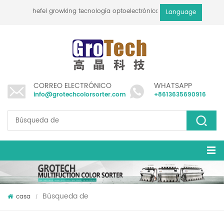
hefei growking tecnología optoelectrónica co., ltd
Language
CORREO ELECTRÓNICO
WHATSAPP
info@grotechcolorsorter.com
+8613635690916
Búsqueda de
casa
/