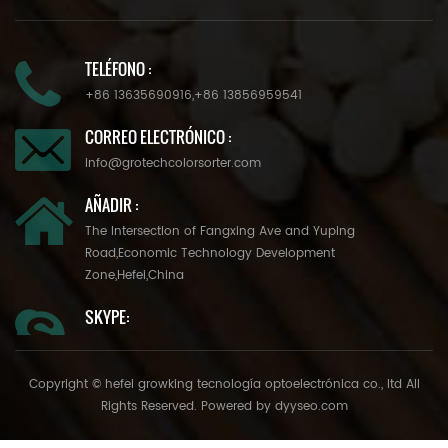
TELÉFONO :
+86 13635690916
,
+86 13856959541
CORREO ELECTRÓNICO :
info@grotechcolorsorter.com
AÑADIR :
The Intersection of Fangxing Ave and Yuping
Road,Economic Technology Development
Zone,Hefei,China
SKYPE:
Copyright © hefei growking tecnología optoelectrónica co., ltd All
Rights Reserved. Powered by
dyyseo.com