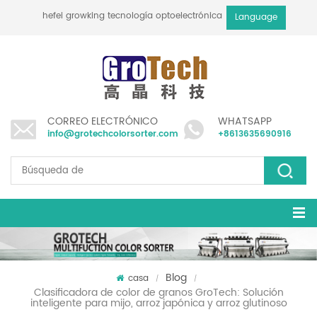
hefei growking tecnología optoelectrónica co., ltd
Language
CORREO ELECTRÓNICO
WHATSAPP
info@grotechcolorsorter.com
+8613635690916
Blog
casa
/
/
Clasificadora de color de granos GroTech: Solución
inteligente para mijo, arroz japónica y arroz glutinoso